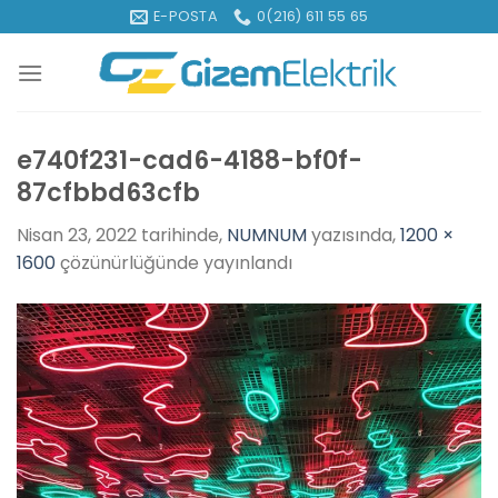
İçeriğe
E-POSTA
0(216) 611 55 65
atla
e740f231-cad6-4188-bf0f-
87cfbbd63cfb
Nisan 23, 2022
tarihinde,
NUMNUM
yazısında,
1200 ×
1600
çözünürlüğünde yayınlandı