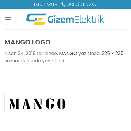
İçeriğe
E-POSTA
0(216) 611 55 65
atla
MANGO LOGO
Nisan 24, 2019
tarihinde,
MANGO
yazısında,
225 × 225
çözünürlüğünde yayınlandı