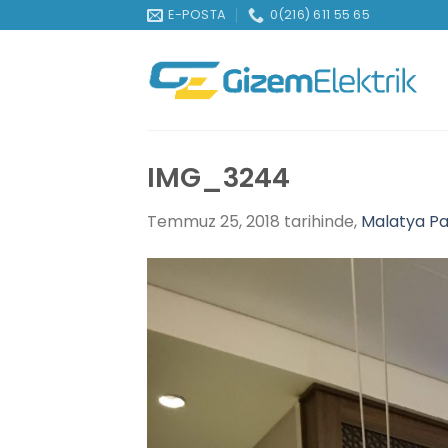
İçeriğe
E-POSTA
0(216) 611 55 65
atla
IMG_3244
Temmuz 25, 2018
tarihinde,
Malatya Pa