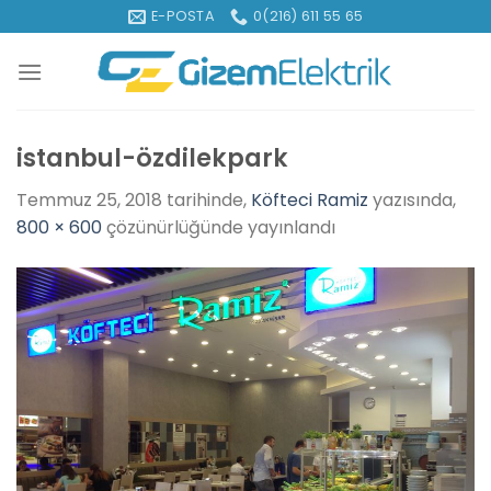
İçeriğe
E-POSTA
0(216) 611 55 65
atla
istanbul-özdilekpark
Temmuz 25, 2018
tarihinde,
Köfteci Ramiz
yazısında,
800 × 600
çözünürlüğünde yayınlandı