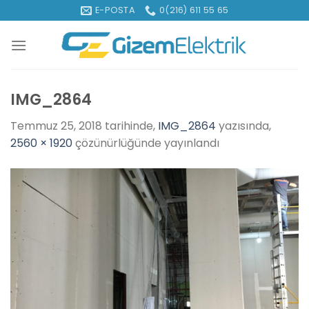
İçeriğe
E-POSTA
0(216) 611 55 65
atla
IMG_2864
Temmuz 25, 2018
tarihinde,
IMG_2864
yazısında,
2560 × 1920
çözünürlüğünde yayınlandı