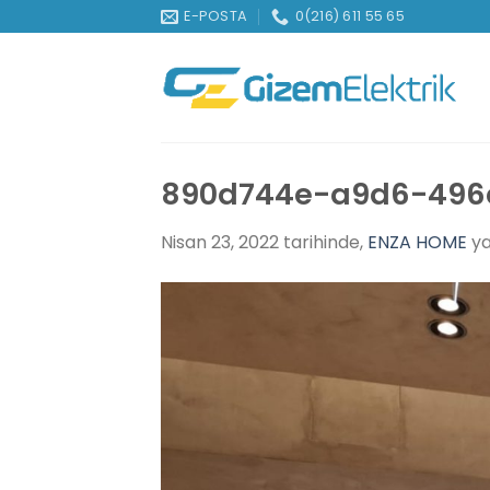
İçeriğe
E-POSTA
0(216) 611 55 65
atla
890d744e-a9d6-496
Nisan 23, 2022
tarihinde,
ENZA HOME
ya