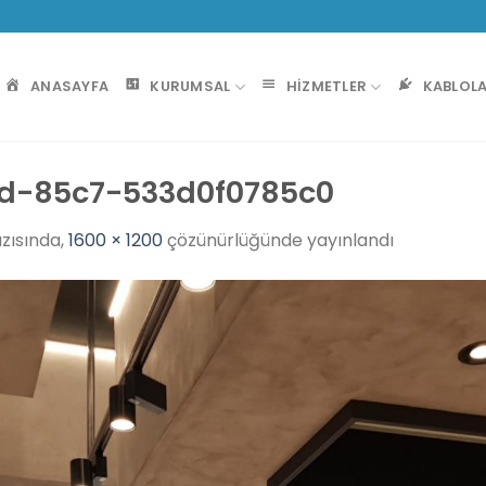
ANASAYFA
KURUMSAL
HIZMETLER
KABLOL
d-85c7-533d0f0785c0
zısında,
1600 × 1200
çözünürlüğünde yayınlandı