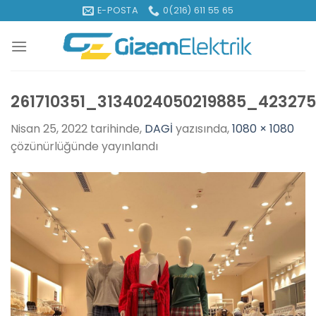
İçeriğe
E-POSTA
0(216) 611 55 65
atla
261710351_3134024050219885_42327
Nisan 25, 2022
tarihinde,
DAGİ
yazısında,
1080 × 1080
çözünürlüğünde yayınlandı