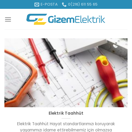
İçeriğe
E-POSTA
0(216) 611 55 65
atla
Elektrik Taahhüt
Elektrik Taahhüt Hayat standartlarımızı koruyarak
yaşamımızı idame ettirebilmemiz için olmazsa